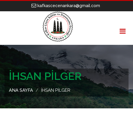
kafkascecenankara@gmail.com
İHSAN PİLGER
ANA SAYFA
İHSAN PİLGER