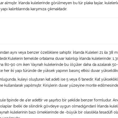
 almıştır. İrlanda kulelerinde görülmeyen bu tür plaka taşlar, kulelerle
apı kalıntılarında karşımıza çıkmaktadır.
ından aynı veya benzer özelliklere sahiptir. İrlanda Kuleleri 21 ila 38 m
ir.Kulelerin temelde ortalama duvar kalınlığı İrlanda kulelerinde: 1.30
talama 80-90 cm iken Vaynah kulelerinde bu ölçüler daha da azalarak 
e her iki yapı türünde de yüksek yapının basınç etkisi duvar yükseldikçe 
nluğunda, kuleyi oluşturan kat adeti ise 5 veya 6 tanedir. Kat yükseklik
 kullanılarak yapılmıştır. Kirişlerin duvar yüzeyine monte edilmesinde
i kule tipinde de 4’er adettir ve şaşırtıcı bir şekilde benzer formludur
laplar (belki de silindirik gövdeye uygun olmadığından) İrlanda kulel
aynah kulelerinin bazı örneklerinde de -büyük bir olasılıkla tesadüfi ol