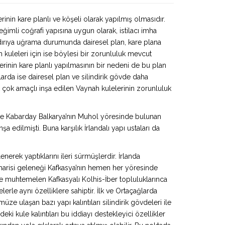
erinin kare planlı ve köşeli olarak yapılmış olmasıdır.
ğimli coğrafi yapısına uygun olarak, istilacı imha
aldırıya uğrama durumunda dairesel plan, kare plana
h kuleleri için ise böylesi bir zorunluluk mevcut
erinin kare planlı yapılmasının bir nedeni de bu plan
arda ise dairesel plan ve silindirik gövde daha
k çok amaçlı inşa edilen Vaynah kulelerinin zorunluluk
e ve Kabarday Balkarya’nın Muhol yöresinde bulunan
şa edilmişti. Buna karşılık İrlandalı yapı ustaları da
enerek yaptıklarını ileri sürmüşlerdir. İrlanda
imarisi geleneği Kafkasya’nın hemen her yöresinde
e muhtemelen Kafkasyalı Kolhis-İber topluluklarınca
lerle aynı özelliklere sahiptir. İlk ve Ortaçağlarda
e ulaşan bazı yapı kalıntıları silindirik gövdeleri ile
eki kule kalıntıları bu iddiayı destekleyici özellikler