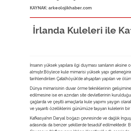
KAYNAK: arkeolojikhaber.com
İrlanda Kuleleri ile K
İnsanın yüksek yapılara ilgi duyması sanılanın aksine ol
almıştır.Böylece kule mimarisi yüksek yapı geleneğinin
tarihlendirilen Çatalhöyük’de ahşaptan yapılan ve ölüm r
Dünya mimarisinin duvar örme tekniklerinin gelişimine
edilmesine ise en azından site devletlerinin kurulduğu
çağlarda ve çeşitli amaçlarla kule yapımı yaygın olara
ve yaşantı özelliklerini günümüze taşıyan kulelerin b
Kafkasya’nın Daryal boğazı çevresinde ve dağlık İnguş
adasında da benzer şekillerde tesadüf edilmektedir. B