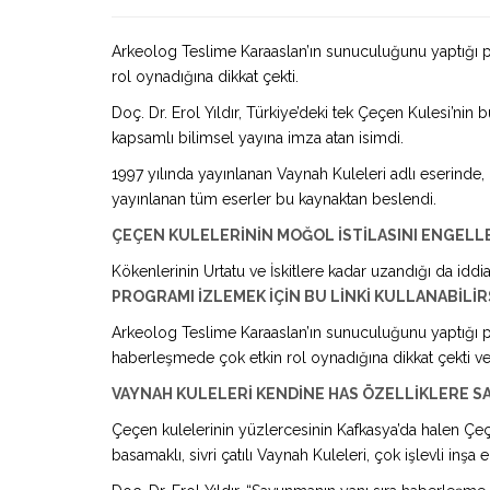
Arkeolog Teslime Karaaslan’ın sunuculuğunu yaptığı p
rol oynadığına dikkat çekti.
Doç. Dr. Erol Yıldır, Türkiye’deki tek Çeçen Kulesi’n
kapsamlı bilimsel yayına imza atan isimdi.
1997 yılında yayınlanan Vaynah Kuleleri adlı eserinde,
yayınlanan tüm eserler bu kaynaktan beslendi.
ÇEÇEN KULELERİNİN MOĞOL İSTİLASINI ENGELLE
Kökenlerinin Urtatu ve İskitlere kadar uzandığı da idd
PROGRAMI İZLEMEK İÇİN BU LİNKİ KULLANABİLİR
Arkeolog Teslime Karaaslan’ın sunuculuğunu yaptığı p
haberleşmede çok etkin rol oynadığına dikkat çekti ve 
VAYNAH KULELERİ KENDİNE HAS ÖZELLİKLERE S
Çeçen kulelerinin yüzlercesinin Kafkasya’da halen Çeçe
basamaklı, sivri çatılı Vaynah Kuleleri, çok işlevli inşa 