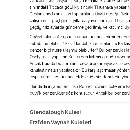
Caucasus (Kafkasyanın Yalçın Kanatları)” adlı eserinde 
sınırındaki Titicaca gölü kıyısındaki Tihuanaka yapıla
Destanlarında anlatılan toplumlarla ilişkili olduğu fik
çalışmamız geçtiğimiz yıllarda yayınlanmıştı . O çalı
geçtiğimiz aylarda gündeme getirilmiş ve katılımcı üy
Coğrafi olarak Avrupa’nın iki ayrı ucunda, birbirlerind
sebebi ne olabilir? Eski İrlandalı kule ustaları ile Kaf
benzer biçimlere ulaşmış olabilirler? Bu benzerlik İrlan
Osetya’daki yapıların Keltlerden kalmış olduğu yönü
Ancak burada bu soruların cevabı aranmayacak, sadece İ
karşılaştırmaları yapılacaktır. Bu karşılaştırmalar yönte
tespitlerimiz sonucunda elde ettiğimiz donelerin yine 
İrlanda’da inşa edilen (Irish Round Towers) kulelerle
büyük benzerlikler söz konusudur. Ancak bu benzerlikle
Glendalough Kulesi
Erzi’den Vaynah Kuleleri