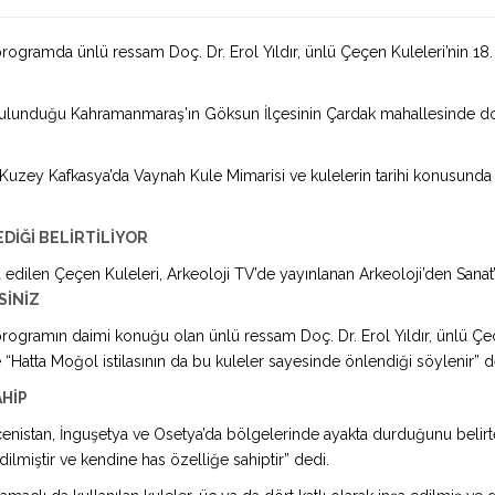
rogramda ünlü ressam Doç. Dr. Erol Yıldır, ünlü Çeçen Kuleleri’nin 1
in bulunduğu Kahramanmaraş’ın Göksun İlçesinin Çardak mahallesinde d
 Kuzey Kafkasya’da Vaynah Kule Mimarisi ve kulelerin tarihi konusunda ö
DİĞİ BELİRTİLİYOR
ia edilen Çeçen Kuleleri, Arkeoloji TV’de yayınlanan Arkeoloji’den San
SİNİZ
rogramın daimi konuğu olan ünlü ressam Doç. Dr. Erol Yıldır, ünlü Çeç
“Hatta Moğol istilasının da bu kuleler sayesinde önlendiği söylenir” d
AHİP
nistan, İnguşetya ve Osetya’da bölgelerinde ayakta durduğunu belirten 
edilmiştir ve kendine has özelliğe sahiptir” dedi.