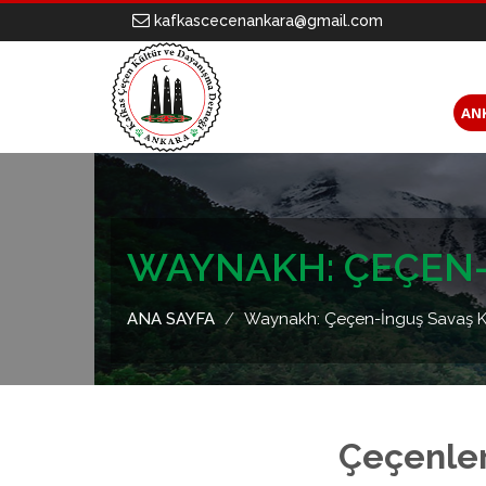
kafkascecenankara@gmail.com
AN
WAYNAKH: ÇEÇEN-
ANA SAYFA
Waynakh: Çeçen-İnguş Savaş Ku
Çeçenleri