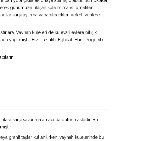
ından yola çıkılarak ortaya atılmış olabilir. Bu noktada
enerek günümüze ulaşan kule mimarisi örnekleri
cılar karşılaştırma yapabilecekleri yeterli verilere
tırlara, Vaynah kuleleri de kulevari evlere bitişik
da yapılmıştır. Erzi, Leilakh, Eghikal, Hani, Pogo vb.
cıların
ldırılara karşı savunma amacı da bulunmaktadır. Bu
iştir.
eya granit taşlar kullanılırken, vaynah kulelerinde bu