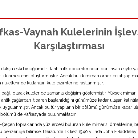
afkas-Vaynah Kulelerinin İşle
Karşılaştırması
dukça eski bir eğilimdir. Tarihin ilk dönemlerinden beri insan eliyle ya
 ilk örneklerini oluşturmuştur. Ancak bu ilk mimari örnekleri ahşap ma
itüellerinde kullanılan kule çizimlerine rastlanmıştır.
 bağlı olarak kuleler de zamanla değişim göstermiştir. Yüksek mimari 
 antik çağlardan itibaren başlanıldığını günümüze kadar ulaşan kalıntı
k uygulanmıştır. Ancak bu tür yapıların bir bölümü günümüze kadar ulaşab
ir bölümü de Kafkasya’da bulunmaktadır.
-Çeçen topraklarında yüzlercesi bulunan kule mimarisi örneklerine, bu
u benzerliğe bilimsel literatürde ilk kez 1940 yılında John F.Baddele