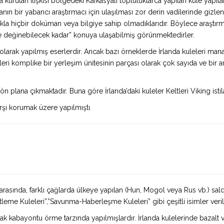
 kurulan ilişkisi bölgedeki Kafkasyalı topluluklarca yapılan kule yapılar
ın bir yabancı araştırmacı için ulaşılması zor derin vadilerinde gizl
ıkla hiçbir doküman veya bilgiye sahip olmadıklarıdır. Böylece araştırma
ne değinebilecek kadar” konuya ulaşabilmiş görünmektedirler.
 olarak yapılmış eserlerdir. Ancak bazı örneklerde İrlanda kuleleri manas
eri komplike bir yerleşim ünitesinin parçası olarak çok sayıda ve bir ara
 plana çıkmaktadır. Buna göre İrlanda’daki kuleler Keltleri Viking istila
arşı korumak üzere yapılmıştı.
ı arasında, farklı çağlarda ülkeye yapılan (Hun, Mogol veya Rus vb.) sa
leme Kuleleri”,”Savunma-Haberleşme Kuleleri” gibi çeşitli isimler verilm
rak kabayontu örme tarzında yapılmışlardır. İrlanda kulelerinde bazalt v