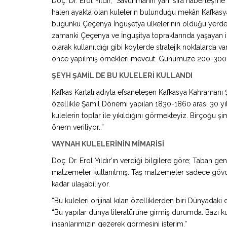
Doç. Dr. Erol Yıldır, “Savunmanın yanı sıra haberleşme
halen ayakta olan kulelerin bulunduğu mekân Kafkasy
bugünkü Çeçenya İnguşetya ülkelerinin olduğu yerdeki
zamanki Çeçenya ve İnguşitya topraklarında yaşayan in
olarak kullanıldığı gibi köylerde stratejik noktalarda v
önce yapılmış örnekleri mevcut. Günümüze 200-300 
ŞEYH ŞAMİL DE BU KULELERİ KULLANDI
Kafkas Kartalı adıyla efsaneleşen Kafkasya Kahramanı Şe
özellikle Şamil Dönemi yapılan 1830-1860 arası 30 yıllı
kulelerin toplar ile yıkıldığını görmekteyiz. Birçoğu 
önem veriliyor..”
VAYNAH KULELERİNİN MİMARİSİ
Doç. Dr. Erol Yıldır’ın verdiği bilgilere göre; Taban g
malzemeler kullanılmış. Taş malzemeler sadece gövde k
kadar ulaşabiliyor.
“Bu kuleleri orijinal kılan özelliklerden biri Dünyadaki
“Bu yapılar dünya literatürüne girmiş durumda. Bazı ku
insanlarımızın gezerek görmesini isterim.”