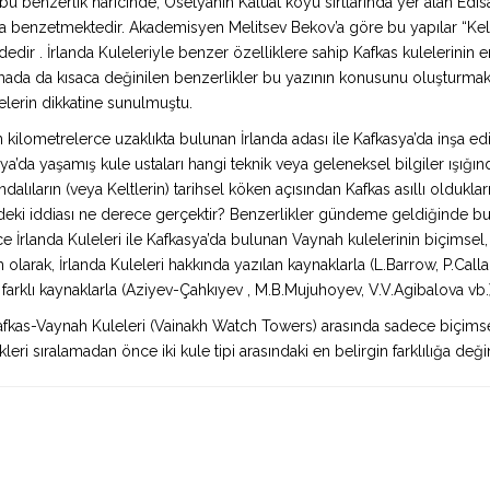
bu benzerlik haricinde, Osetyanın Kaluat köyü sırtlarında yer alan Edisa 
rına benzetmektedir. Akademisyen Melitsev Bekov’a göre bu yapılar “Kel
rindedir . İrlanda Kuleleriyle benzer özelliklere sahip Kafkas kulelerin
şmada da kısaca değinilen benzerlikler bu yazının konusunu oluşturmakt
elerin dikkatine sunulmuştu.
en kilometrelerce uzaklıkta bulunan İrlanda adası ile Kafkasya’da inşa e
kasya’da yaşamış kule ustaları hangi teknik veya geleneksel bilgiler ışığ
dalıların (veya Keltlerin) tarihsel köken açısından Kafkas asıllı oldukla
ndeki iddiası ne derece gerçektir? Benzerlikler gündeme geldiğinde 
rlanda Kuleleri ile Kafkasya’da bulunan Vaynah kulelerinin biçimsel, iş
m olarak, İrlanda Kuleleri hakkında yazılan kaynaklarla (L.Barrow, P.Calla
farklı kaynaklarla (Aziyev-Çahkıyev , M.B.Mujuhoyev, V.V.Agibalova vb.
 Kafkas-Vaynah Kuleleri (Vainakh Watch Towers) arasında sadece biçim
ri sıralamadan önce iki kule tipi arasındaki en belirgin farklılığa değ