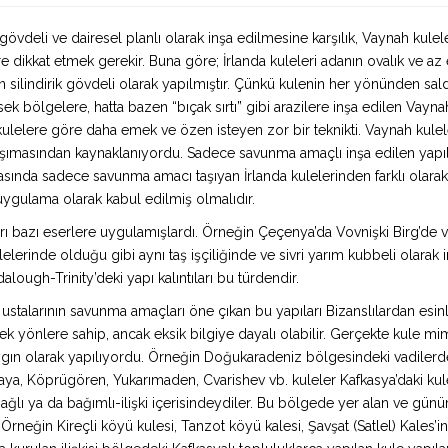
ik gövdeli ve dairesel planlı olarak inşa edilmesine karşılık, Vaynah kulel
dikkat etmek gerekir. Buna göre; İrlanda kuleleri adanın ovalık ve az e
en silindirik gövdeli olarak yapılmıştır. Çünkü kulenin her yönünden s
sek bölgelere, hatta bazen “bıçak sırtı” gibi arazilere inşa edilen Vayna
ı kulelere göre daha emek ve özen isteyen zor bir teknikti. Vaynah kulel
 taşımasından kaynaklanıyordu. Sadece savunma amaçlı inşa edilen yapıl
rasında sadece savunma amacı taşıyan İrlanda kulelerinden farklı olara
uygulama olarak kabul edilmiş olmalıdır.
nları bazı eserlere uygulamışlardı. Örneğin Çeçenya’da Vovnişki Birg’d
lelerinde olduğu gibi aynı taş işçiliğinde ve sivri yarım kubbeli olarak in
alough-Trinity’deki yapı kalıntıları bu türdendir.
e ustalarının savunma amaçları öne çıkan bu yapıları Bizanslılardan esinl
ek yönlere sahip, ancak eksik bilgiye dayalı olabilir. Gerçekte kule m
ygın olarak yapılıyordu. Örneğin Doğukaradeniz bölgesindeki vadilerd
ıçkaya, Köprügören, Yukarımaden, Cvarishev vb. kuleler Kafkasya’daki kule
ı ya da bağımlı-ilişki içerisindeydiler. Bu bölgede yer alan ve günümüz
Örneğin Kireçli köyü kulesi, Tanzot köyü kalesi, Şavşat (Satlel) Kales’ind