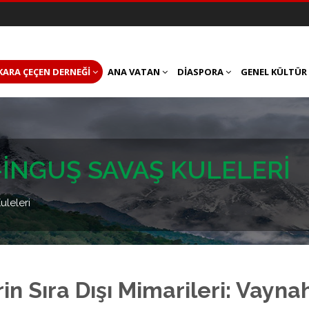
KARA ÇEÇEN DERNEĞI
ANA VATAN
DIASPORA
GENEL KÜLTÜR
İNGUŞ SAVAŞ KULELERI
leleri
n Sıra Dışı Mimarileri: Vayna