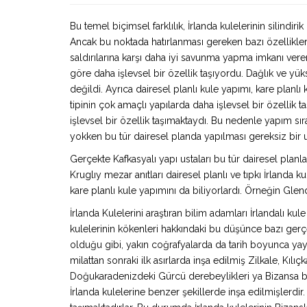
Bu temel biçimsel farklılık, İrlanda kulelerinin silindir
Ancak bu noktada hatırlanması gereken bazı özelliklere 
saldırılarına karşı daha iyi savunma yapma imkanı ver
göre daha işlevsel bir özellik taşıyordu. Dağlık ve yük
değildi. Ayrıca dairesel planlı kule yapımı, kare planl
tipinin çok amaçlı yapılarda daha işlevsel bir özellik
işlevsel bir özellik taşımaktaydı. Bu nedenle yapım sı
yokken bu tür dairesel planda yapılması gereksiz bir 
Gerçekte Kafkasyalı yapı ustaları bu tür dairesel pla
Kruglıy mezar anıtları dairesel planlı ve tıpkı İrlanda ku
kare planlı kule yapımını da biliyorlardı. Örneğin Glend
İrlanda Kulelerini araştıran bilim adamları İrlandalı kul
kulelerinin kökenleri hakkındaki bu düşünce bazı gerç
olduğu gibi, yakın coğrafyalarda da tarih boyunca ya
milattan sonraki ilk asırlarda inşa edilmiş Zilkale, Kıl
Doğukaradenizdeki Gürcü derebeylikleri ya Bizansa bağl
İrlanda kulelerine benzer şekillerde inşa edilmişlerdir. 