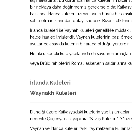
taşımaktadırlar. Bu durumda İrlanda kulelerinin Bizansla
bir noktaya daha değinmemiz gerekirse o da; Kafkasyan
hakkında İrlanda kuleleri uzmanlarının büyük bir olasıl
sahip olmadıklarından dolayı sadece “Bizans etkileri
İrlanda kuleleri ile Vaynah Kuleleri genellikle müstakil
halde inşa edilmişlerdir. Vaynah kulelerinin bazı örnekl
avullar çok sayıda kulenin bir arada olduğu yerlerdir.
Her iki ülkedeki kule yapılarında da savunma amaçları ön
veya Drüid rahiplerini Romalı askerlerin saldırılarına k
İrlanda Kuleleri
Waynakh Kuleleri
Bilindiği üzere Kafkasya’daki kulelerin yapılış amaçlar
nedenle Çeçenya’daki yapılara “Savaş Kuleleri”, “Gözet
Vaynah ve İrlanda kuleleri farklı taş malzeme kullanıla