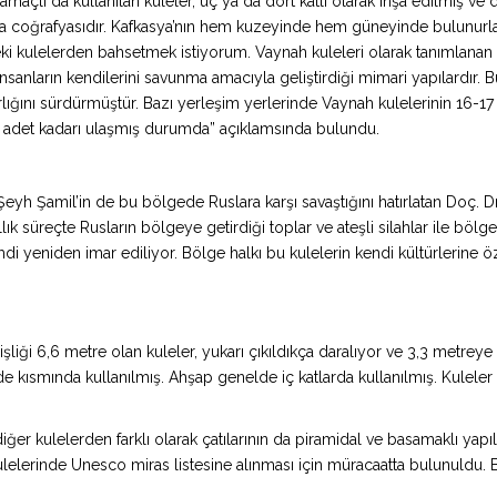
 amaçlı da kullanılan kuleler, üç ya da dört katlı olarak inşa edilmiş 
a coğrafyasıdır. Kafkasya’nın hem kuzeyinde hem güneyinde bulunurl
 kulelerden bahsetmek istiyorum. Vaynah kuleleri olarak tanımlanan 
sanların kendilerini savunma amacıyla geliştirdiği mimari yapılardır.
arlığını sürdürmüştür. Bazı yerleşim yerlerinde Vaynah kulelerinin 16-17 
adet kadarı ulaşmış durumda” açıklamsında bulundu.
yh Şamil’in de bu bölgede Ruslara karşı savaştığını hatırlatan Doç. Dr.
k süreçte Rusların bölgeye getirdiği toplar ve ateşli silahlar ile bölge
şimdi yeniden imar ediliyor. Bölge halkı bu kulelerin kendi kültürleri
enişliği 6,6 metre olan kuleler, yukarı çıkıldıkça daralıyor ve 3,3 metre
ısmında kullanılmış. Ahşap genelde iç katlarda kullanılmış. Kuleler p
 diğer kulelerden farklı olarak çatılarının da piramidal ve basamaklı yapı
lelerinde Unesco miras listesine alınması için müracaatta bulunuldu. B