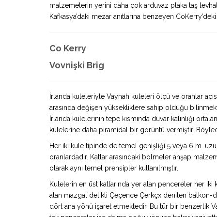
malzemelerin yerini daha çok arduvaz plaka taş levhalar
Kafkasya’daki mezar anıtlarına benzeyen CoKerry’deki y
Co Kerry
Vovnişki Brig
İrlanda kuleleriyle Vaynah kuleleri ölçü ve oranlar açıs
arasında değişen yüksekliklere sahip olduğu bilinmekted
İrlanda kulelerinin tepe kısmında duvar kalınlığı or
kulelerine daha piramidal bir görüntü vermiştir. Böylec
Her iki kule tipinde de temel genişliği 5 veya 6 m. uzu
oranlardadır. Katlar arasındaki bölmeler ahşap malzeme
olarak aynı temel prensipler kullanılmıştır.
Kulelerin en üst katlarında yer alan pencereler her ik
alan mazgal delikli Çeçence Çerkçx denilen balkon-do
dört ana yönü işaret etmektedir. Bu tür bir benzerlik V