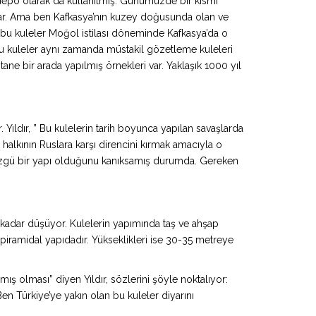
ve depo olarak da kullanılmış. Günümüzde bir kısmı
ar. Ama ben Kafkasya’nın kuzey doğusunda olan ve
bu kuleler Moğol istilası döneminde Kafkasya’da o
 Bu kuleler aynı zamanda müstakil gözetleme kuleleri
tane bir arada yapılmış örnekleri var. Yaklaşık 1000 yıl
 Yıldır, ” Bu kulelerin tarih boyunca yapılan savaşlarda
 halkının Ruslara karşı direncini kırmak amacıyla o
ne özgü bir yapı olduğunu kanıksamış durumda. Gereken
ye kadar düşüyor. Kulelerin yapımında taş ve ahşap
iramidal yapıdadır. Yükseklikleri ise 30-35 metreye
lmış olması” diyen Yıldır, sözlerini şöyle noktalıyor:
en Türkiye’ye yakın olan bu kuleler diyarını