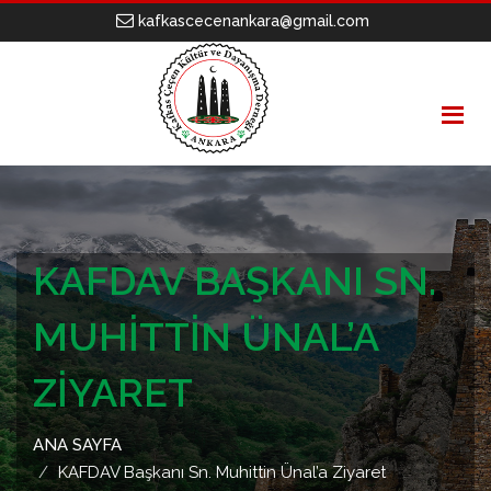
kafkascecenankara@gmail.com
KAFDAV BAŞKANI SN.
MUHITTIN ÜNAL’A
ZIYARET
ANA SAYFA
KAFDAV Başkanı Sn. Muhittin Ünal’a Ziyaret